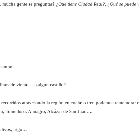
ña, mucha gente se preguntará
¿Qué tiene Ciudad Real?, ¿Qué se puede vi
ho campo…
inos de viento…. ¿algún castillo?
os recorridos atravesando la región en coche o tren podemos rememorar
no, Tomelloso, Almagro, Alcázar de San Juan….
livos, trigo…