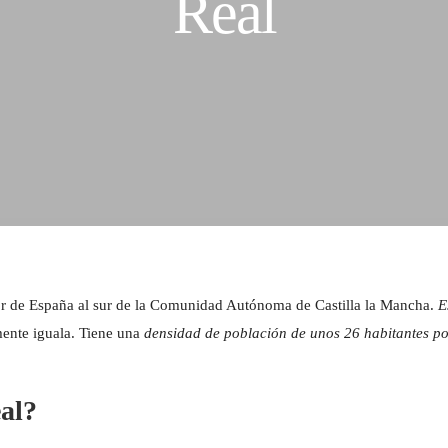
Real
rior de España al sur de la Comunidad Autónoma de Castilla la Mancha.
E
mente iguala. Tiene una
densidad de población de unos 26 habitantes p
eal?