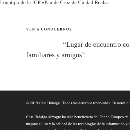
Logotipo de la IGP «Pan de Cruz de Ciudad Real».
VEN A CONOCERNOS
“Lugar de encuentro co
familiares y amigos”
© 2019 Casa Hidalga | Todos los derechos reservados | Desarrollo
Casa Hidalga Almagro ha sido beneficiaria del Fondo Europeo de 
mejorar el uso y la calidad de las tecnologías de la información y 