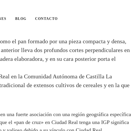
NES
BLOG
CONTACTO
como el pan formado por una pieza compacta y densa,
 anterior lleva dos profundos cortes perpendiculares en
dera elaboradora, y en su cara posterior porta el
d Real en la Comunidad Autónoma de Castilla La
dicional de extensos cultivos de cereales y en la que
en una fuerte asociación con una región geográfica específica
 que el «pan de cruz» en Ciudad Real tenga una IGP significa
co y valioso debido a su vínculo con Ciudad Real.