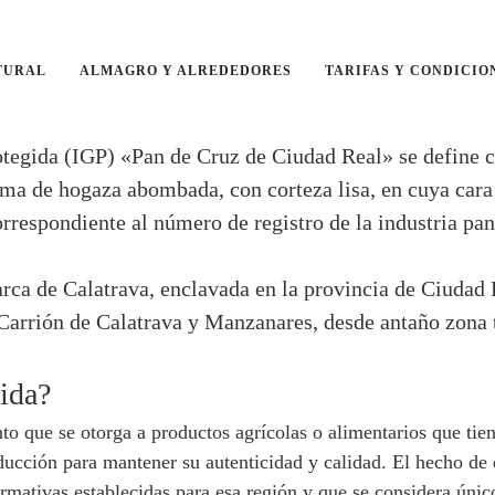
TURAL
ALMAGRO Y ALREDEDORES
TARIFAS Y CONDICIO
otegida (IGP) «Pan de Cruz de Ciudad Real» se define 
rma de hogaza abombada, con corteza lisa, en cuya cara
respondiente al número de registro de la industria pana
arca de Calatrava, enclavada en la provincia de Ciuda
rrión de Calatrava y Manzanares, desde antaño zona tra
gida?
o que se otorga a productos agrícolas o alimentarios que tien
ducción para mantener su autenticidad y calidad. El hecho de
ormativas establecidas para esa región y que se considera úni