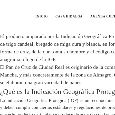
INICIO
CASA HIDALGA
AGENDA CUL
Pan de Cruz de Ciudad Real.
El producto amparado por la Indicación Geográfica Pr
de trigo candeal, bregado de miga dura y blanca, en fo
forma de cruz, de la que toma su nombre y el código cor
anagrama o logo de la IGP.
El Pan de Cruz de Ciudad Real es originario de la com
Mancha, y más concretamente de la zona de Almagro, Ca
se elaboran una gran variedad de panes.
¿Qué es la Indicación Geográfica Prote
La Indicación Geográfica Protegida (IGP) es un reconocimient
y deben cumplir con ciertos estándares y regulaciones de pro
que este producto particular se produce de acuerdo con las n