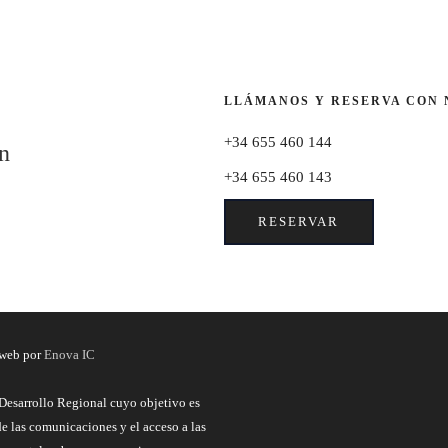
LLÁMANOS Y RESERVA CON
+34 655 460 144
n
+34 655 460 143
RESERVAR
 web por
Enova IC
Desarrollo Regional cuyo objetivo es
de las comunicaciones y el acceso a las